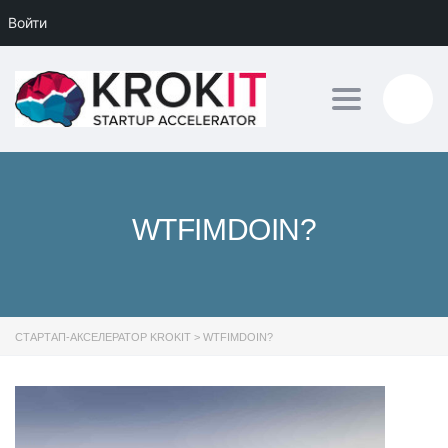
Войти
Toggle navig
WTFIMDOIN?
СТАРТАП-АКСЕЛЕРАТОР KROKIT
>
WTFIMDOIN?