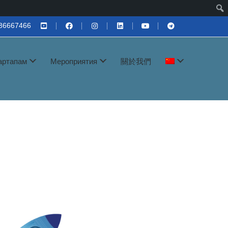
36667466
артапам
Мероприятия
關於我們