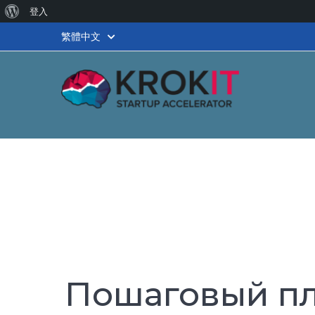
關
登入
於
繁體中文
WordPress
Пошаговый пл