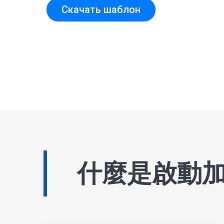
Скачать шаблон
什麼是啟動