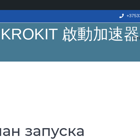
+3753
KROKIT 啟動加速器
Ст
ан запуска