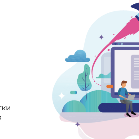
тки
я