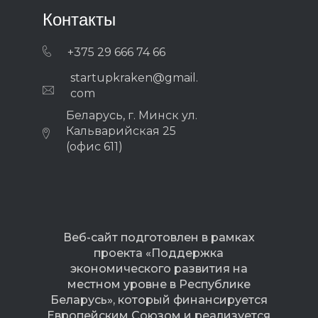
Контакты
+375 29 666 74 66
startupkraken@gmail.
com
Беларусь, г. Минск ул.
Кальварийская 25
(офис 611)
Веб-сайт подготовлен в рамках
проекта «Поддержка
экономического развития на
местном уровне в Республике
Беларусь», который финансируется
Европейским Союзом и реализуется