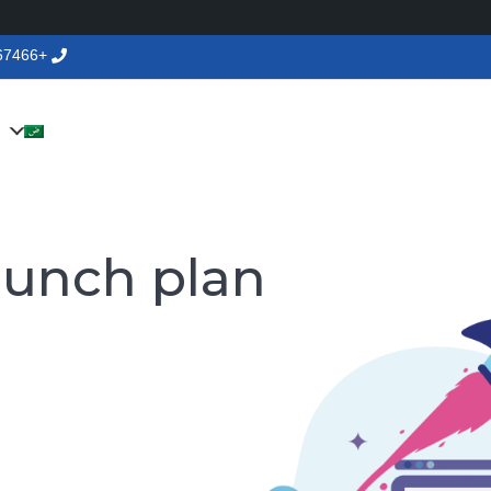
+375336667466
aunch plan