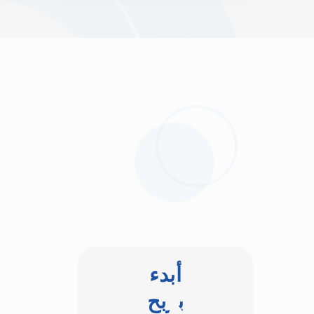
أبدء
بربح