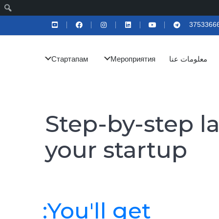
ا
معلومات عنا
Мероприятия
Стартапам
Step-by-step l
your startup
You'll get: