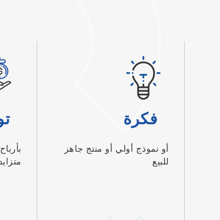
فكرة
تو
أو نموذج أولي أو منتج جاهز
بأربا
للبيع
متزايد