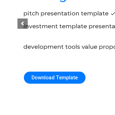
pitch presentation template
chec
Download Template