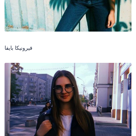
فيرونيكا بايفا