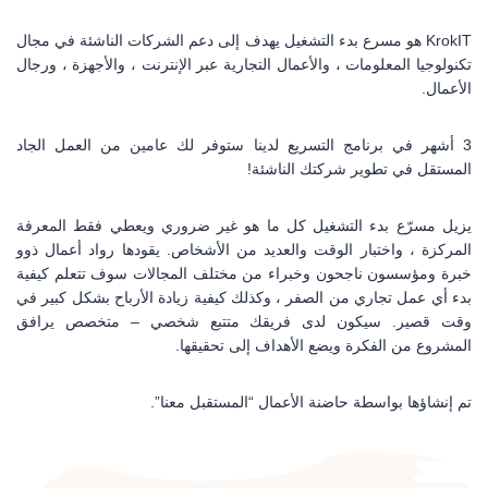
KrokIT هو مسرع بدء التشغيل يهدف إلى دعم
الشركات الناشئة في مجال
تكنولوجيا المعلومات ، والأعمال التجارية عبر الإنترنت ، والأجهزة ، ورجال
الأعمال.
3 أشهر في برنامج التسريع لدينا ستوفر لك عامين من العمل الجاد
المستقل في تطوير شركتك الناشئة!
يزيل مسرّع بدء التشغيل كل ما هو غير ضروري ويعطي فقط المعرفة
المركزة ، واختبار الوقت والعديد من الأشخاص.
يقودها رواد أعمال ذوو
خبرة ومؤسسون ناجحون وخبراء من مختلف المجالات
سوف تتعلم كيفية
بدء أي عمل تجاري من الصفر ، وكذلك كيفية زيادة الأرباح بشكل كبير في
وقت قصير.
سيكون لدى فريقك متتبع شخصي – متخصص يرافق
المشروع من الفكرة ويضع الأهداف إلى تحقيقها.
تم إنشاؤها بواسطة حاضنة الأعمال “المستقبل معنا”.