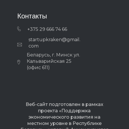
Контакты
+375 29 666 74 66
startupkraken@gmail.
com
Беларусь, г. Минск ул.
Кальварийская 25
(офис 611)
Веб-сайт подготовлен в рамках
проекта «Поддержка
экономического развития на
местном уровне в Республике