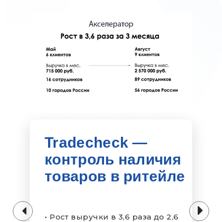
Tradecheck —
чия
контроль наличия
йле
товаров в ритейл
 2,6
• Рост выручки в 3,6 раза до 2,6