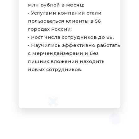
млн рублей в месяц;
• Услугами компании стали
пользоваться клиенты в 56
городах России;
о 89.
• Рост числа сотрудников до 89
аботать
• Научились эффективно работ
с мерчендайзерами и без
ь
лишних вложений находить
новых сотрудников.