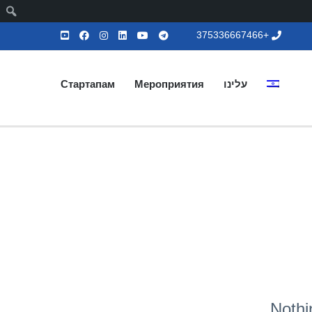
ח
+375336667466
עלינו
Мероприятия
Стартапам
Nothi