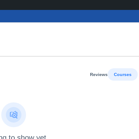
Reviews
Courses
ng to show yet