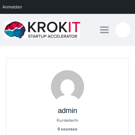
Anmelden
Toggle navig
admin
KursleiterIn
0
courses