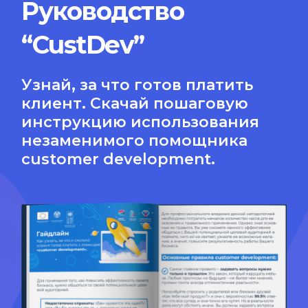
Руководство
“CustDev”
Узнай, за что готов платить
клиент. Скачай пошаговую
инструкцию использования
незаменимого помощника
customer development.