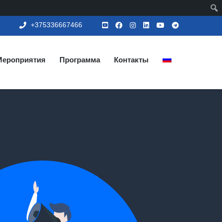
+375336667466
Мероприятия
Программа
Контакты