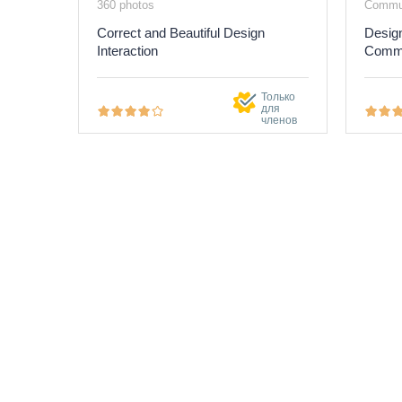
360 photos
Commun
Correct and Beautiful Design
Design
Interaction
Commu
Только
для
членов