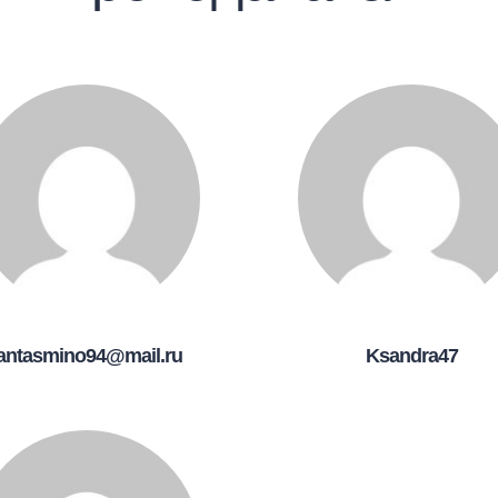
antasmino94@mail.ru
Ksandra47