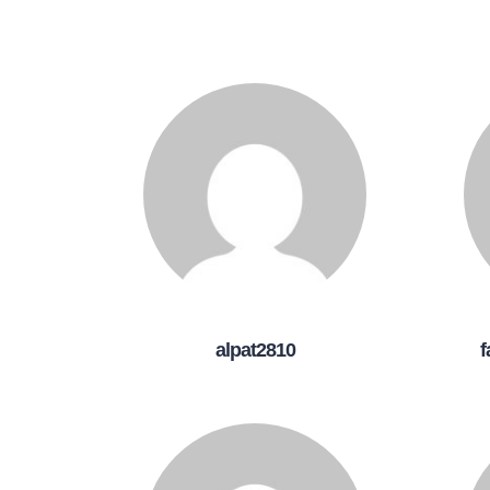
alpat2810
f