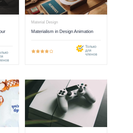
Material Design
our
Materialism in Design Animation
Только
для
олько
членов
ля
ленов