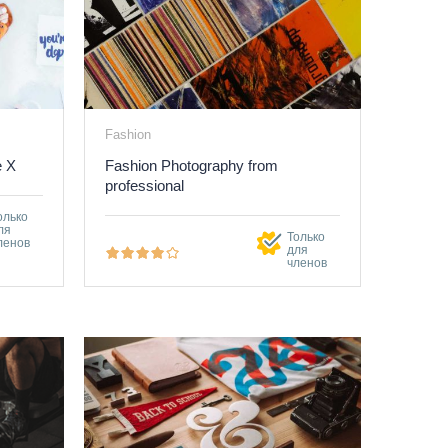
Fashion
e X
Fashion Photography from
professional
олько
ля
Только
ленов
для
членов