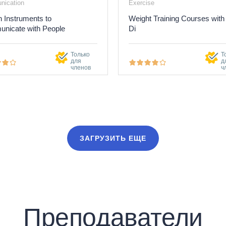
ication
Exercise
 Instruments to
Weight Training Courses with
nicate with People
Di
Только
Т
для
д
членов
ч
ЗАГРУЗИТЬ ЕЩЕ
Преподаватели