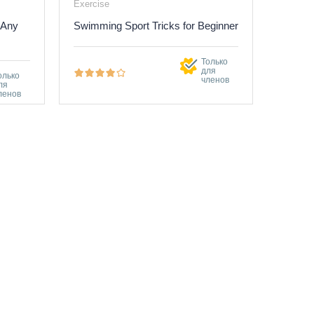
Exercise
 Any
Swimming Sport Tricks for Beginner
Только
для
олько
членов
ля
ленов