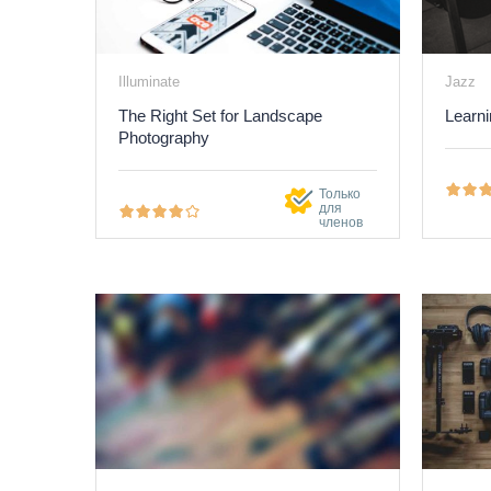
Illuminate
Jazz
The Right Set for Landscape
Learni
Photography
Только
для
членов