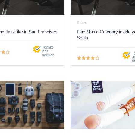
Blues
ng Jazz like in San Francisco
Find Music Category inside y
Soula
Только
для
Т
членов
д
ч