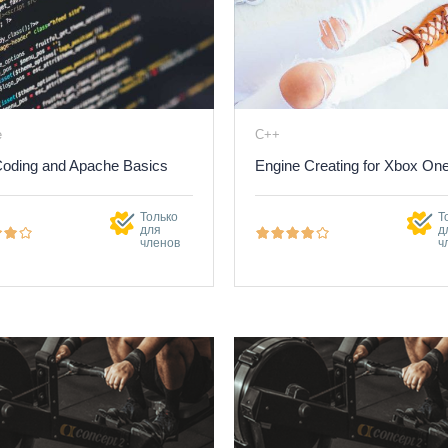
e
C++
oding and Apache Basics
Engine Creating for Xbox On
Только
Т
для
д
членов
ч