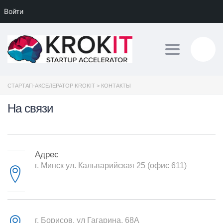
Войти
Toggle navig
СТАРТАП-АКСЕЛЕРАТОР KROKIT
>
КОНТАКТЫ
На связи
Адрес
г. Минск ул. Кальварийская 25 (офис 611)
г. Борисов, ул Гагарина, 68А