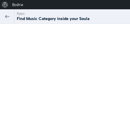
О
Войти
WordPress
Курс:
Find Music Category inside your Soula